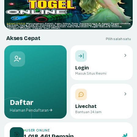
Akses Cepat
Pilih salah satu
Login
Masuk Situs Resmi
Daftar
Livechat
Halaman Pendaftaran
Bantuan 24 Jam
USER ONLINE
🎯
1.018.461 Pemain